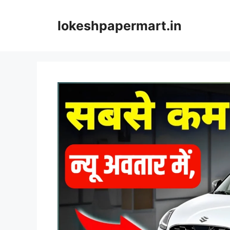
Skip
to
lokeshpapermart.in
content