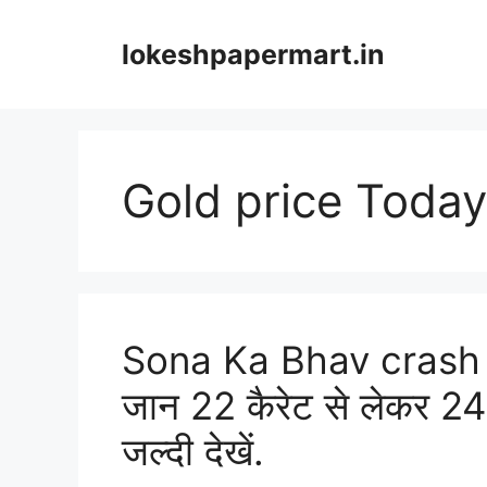
Skip
to
lokeshpapermart.in
content
Gold price Today
Sona Ka Bhav crash : रि
जान 22 कैरेट से लेकर 24
जल्दी देखें.